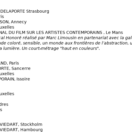
 DELAPORTE Strasbourg
is
SON, Annecy
uxelles
NAL DU FILM SUR LES ARTISTES CONTEMPORAINS , Le Mans
scal Honoré réalisé par Marc Limousin en partenariat avec la 
de coloré, sensible, un monde aux frontières de l’abstraction,
la lumière. Un court-métrage "haut en couleurs".
D, Paris
RTE, Sancerre
uxelles
RAIN, Issoire
uxelles
dres
s
VIEDART, Stockholm
NVIEDART, Hambourg