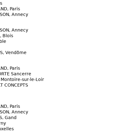
s
D, Paris
SON, Annecy
SON, Annecy
 Blois
ble
ES, Vendôme
D, Paris
RTE Sancerre
ontoire-sur-le-Loir
RT CONCEPTS
D, Paris
SON, Annecy
S, Gand
rny
xelles