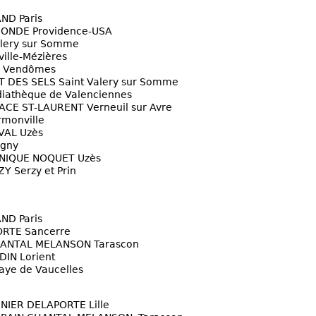
ND Paris
ONDE Providence-USA
lery sur Somme
ille-Mézières
R Vendômes
T DES SELS Saint Valery sur Somme
iathèque de Valenciennes
ACE ST-LAURENT Verneuil sur Avre
rmonville
VAL Uzès
Igny
NIQUE NOQUET Uzès
 Serzy et Prin
ND Paris
RTE Sancerre
HANTAL MELANSON Tarascon
IN Lorient
ye de Vaucelles
NIER DELAPORTE Lille