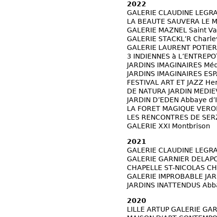
2022
GALERIE CLAUDINE LEGRA
LA BEAUTE SAUVERA LE M
GALERIE MAZNEL Saint Va
GALERIE STACKL’R Charlev
GALERIE LAURENT POTIE
3 INDIENNES à L’ENTREPO
JARDINS IMAGINAIRES Méd
JARDINS IMAGINAIRES ESP
FESTIVAL ART ET JAZZ He
DE NATURA JARDIN MEDIE
JARDIN D’EDEN Abbaye d’
LA FORET MAGIQUE VERO
LES RENCONTRES DE SERZY
GALERIE XXI Montbrison
2021
GALERIE CLAUDINE LEGRA
GALERIE GARNIER DELAPO
CHAPELLE ST-NICOLAS C
GALERIE IMPROBABLE JARD
JARDINS INATTENDUS Abba
2020
LILLE ARTUP GALERIE GAR