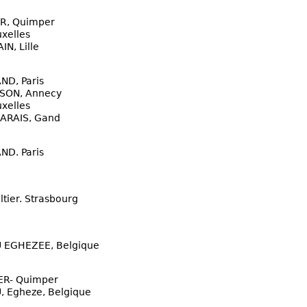
R, Quimper
xelles
N, Lille
D, Paris
SON, Annecy
xelles
ARAIS, Gand
D. Paris
ltier. Strasbourg
 EGHEZEE, Belgique
ER- Quimper
 Egheze, Belgique